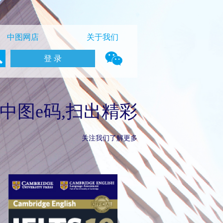
中图网店
关于我们
登 录
中图微书店
中图天猫商城
中图e码,扫出精彩
中图当当童书馆
中图京东童书馆
关注我们了解更多